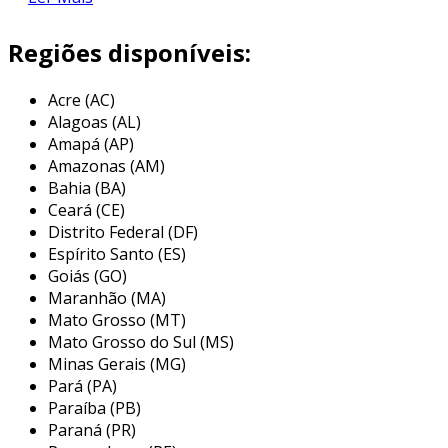
os placares digitais são caracterizados por
Regiões disponíveis:
oferecer uma série de benefícios em
comparação com os placares tradicionais. entre
Acre (AC)
os principais, destacam-se:
Alagoas (AL)
Amapá (AP)
visibilidade superior
: os displays digitais
Amazonas (AM)
proporcionam uma melhor visibilidade,
Bahia (BA)
mesmo em ambientes com iluminação
Ceará (CE)
intensa.
Distrito Federal (DF)
atualizações em tempo real
: permitem
Espírito Santo (ES)
a atualização instantânea de informações,
Goiás (GO)
Maranhão (MA)
como placar, tempo, e estatísticas dos
Mato Grosso (MT)
jogadores.
Mato Grosso do Sul (MS)
versatilidade
: podem ser utilizados em
Minas Gerais (MG)
diferentes esportes, adaptando-se
Pará (PA)
facilmente às necessidades de cada
Paraíba (PB)
evento.
Paraná (PR)