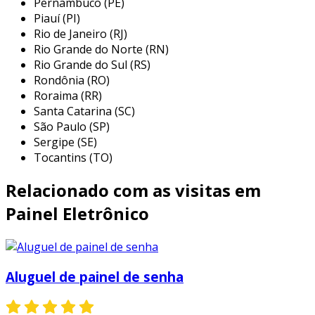
Pernambuco (PE)
design personalizável
: oferecem opções
Piauí (PI)
de personalização em termos de cores,
Rio de Janeiro (RJ)
logos e layouts, permitindo que os
Rio Grande do Norte (RN)
organizadores reforcem sua identidade
Rio Grande do Sul (RS)
visual.
Rondônia (RO)
Roraima (RR)
interatividade
: possibilitam a inclusão de
Santa Catarina (SC)
interatividade, como votação do público
São Paulo (SP)
ou enquetes, aumentando o
Sergipe (SE)
engajamento.
Tocantins (TO)
além dos benefícios mencionados, a utilização
Relacionado com as visitas em
de tecnologia lcd ou led proporciona uma
estética moderna e atraente, melhorando a
Painel Eletrônico
experiência do espectador, tanto em arenas
quanto em eventos ao ar livre.
características estrutural
Aluguel de painel de senha
os placares digitais de parede são projetados