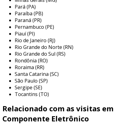
um papel vital em circuitos integrados.
Pará (PA)
diodos
: permitem a passagem de corrente
Paraíba (PB)
em uma única direção. são amplamente
Paraná (PR)
utilizados em retificação de corrente
Pernambuco (PE)
Piauí (PI)
alternada.
Rio de Janeiro (RJ)
circuitos integrados (cis)
: compõem
Rio Grande do Norte (RN)
sistemas eletrônicos complexos em um
Rio Grande do Sul (RS)
único chip. exemplo disso são os
Rondônia (RO)
microcontroladores.
Roraima (RR)
Santa Catarina (SC)
2. componentes passivos
São Paulo (SP)
Sergipe (SE)
os componentes passivos não podem controlar
Tocantins (TO)
o fluxo de eletricidade. eles dependem de
componentes ativos para operar. alguns
Relacionado com as visitas em
exemplos incluem:
Componente Eletrônico
resistores
: limitam o fluxo de corrente
elétrica. usados para proteger outros