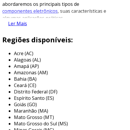
abordaremos os principais tipos de
componentes eletrônicos
, suas características e
algumas aplicações práticas.
Ler Mais
tipos de componentes eletrônicos
Regiões disponíveis:
os componentes eletrônicos podem ser
classificados em duas categorias principais:
Acre (AC)
ativos
e
passivos
. cada um desses grupos
Alagoas (AL)
possui diferentes funções e características.
Amapá (AP)
Amazonas (AM)
1. componentes ativos
Bahia (BA)
Ceará (CE)
os componentes ativos são aqueles que podem
Distrito Federal (DF)
controlar o fluxo de eletricidade. eles requerem
Espírito Santo (ES)
uma fonte de energia externa para funcionar.
Goiás (GO)
entre os exemplos mais comuns, estão:
Maranhão (MA)
Mato Grosso (MT)
transistores
: usados para amplificar ou
Mato Grosso do Sul (MS)
comutar sinais elétricos. desempenham
Minas Gerais (MG)