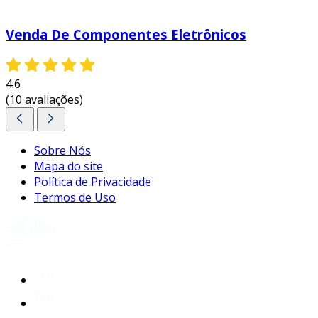
atuadores, compostos por diversos
componentes eletrônicos, permitem
Venda De Componentes Eletrônicos
monitorar e controlar processos de
produção.
4.6
equipamentos médicos
: dependem de
(10 avaliações)
componentes eletrônicos confiáveis para
garantir a precisão de diagnósticos e
tratamentos.
Sobre Nós
benefícios dos componentes
Mapa do site
eletrônicos
Política de Privacidade
Termos de Uso
estes componentes proporcionam uma série
de vantagens nas aplicações em que são
utilizados. entre os benefícios, destacam-se:
miniaturização
: permitem a construção
de dispositivos menores e mais leves.
eficiência energética
: componentes