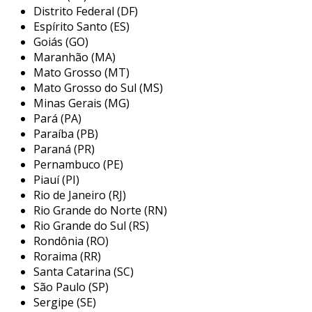
substituições frequentes e, consequentemente,
Distrito Federal (DF)
os custos operacionais.
Espírito Santo (ES)
Goiás (GO)
a tecnologia de ponta integrada permite
Maranhão (MA)
ajustes precisos de áudio
, adaptando-se
Mato Grosso (MT)
perfeitamente às necessidades de diferentes
Mato Grosso do Sul (MS)
eventos e projetos profissionais.
Minas Gerais (MG)
Pará (PA)
benefícios das baterias eletrônicas
Paraíba (PB)
Paraná (PR)
as
baterias eletrônicas
oferecem benefícios
Pernambuco (PE)
significativos para empresas que buscam
Piauí (PI)
otimização e economia de recursos.
Rio de Janeiro (RJ)
Rio Grande do Norte (RN)
sua
configuração ajustável e intuitiva
Rio Grande do Sul (RS)
permite personalização rápida, melhorando a
Rondônia (RO)
adaptabilidade a diferentes ambientes de som
Roraima (RR)
sem necessidade de investir em equipamentos
Santa Catarina (SC)
adicionais.
São Paulo (SP)
Sergipe (SE)