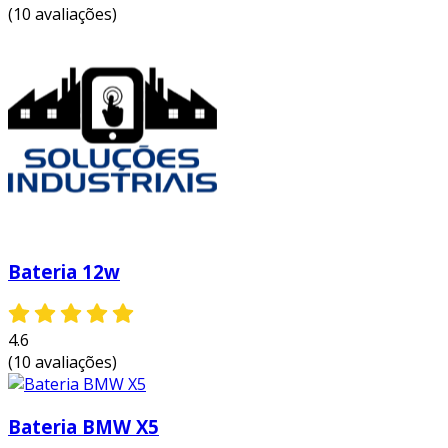
(10 avaliações)
sua
construção leve e portátil
faz com que
sejam ideais para tours e eventos itinerantes,
proporcionando praticidade sem comprometer
a qualidade sonora. com estas baterias, sua
equipe estará melhor equipada para oferecer
apresentações de alto nível,
independentemente do local.
Bateria 12w
4.6
(10 avaliações)
Bateria BMW X5