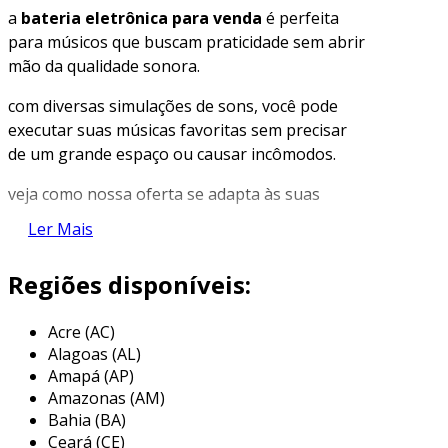
a
bateria eletrônica para venda
é perfeita
para músicos que buscam praticidade sem abrir
mão da qualidade sonora.
com diversas simulações de sons, você pode
executar suas músicas favoritas sem precisar
de um grande espaço ou causar incômodos.
veja como nossa oferta se adapta às suas
necessidades musicais e traz eficiência para
Ler Mais
suas apresentações ou ensaios.
Regiões disponíveis:
características principais
com design
robusto e compacto
, a bateria
Acre (AC)
eletrônica oferece
facilidade de transporte
Alagoas (AL)
sem comprometer o desempenho sonoro.
Amapá (AP)
Amazonas (AM)
seus materiais de alta qualidade garantem
Bahia (BA)
longevidade e resistência
, minimizando
Ceará (CE)