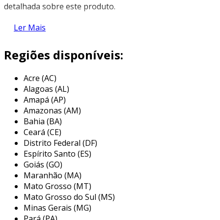
detalhada sobre este produto.
características da bateria cral
Ler Mais
as baterias cral são projetadas para fornecer
Regiões disponíveis:
energia confiável e duradoura. abaixo,
destacamos algumas de suas características
Acre (AC)
principais:
Alagoas (AL)
Amapá (AP)
alta densidade de energia
:
Amazonas (AM)
proporcionam uma quantidade
Bahia (BA)
significativa de energia em um tamanho
Ceará (CE)
compacto.
Distrito Federal (DF)
longa vida Útil
: com uma boa
Espírito Santo (ES)
manutenção, podem durar bastante
Goiás (GO)
Maranhão (MA)
tempo, reduzindo a necessidade de trocas
Mato Grosso (MT)
frequentes.
Mato Grosso do Sul (MS)
resistência às condições ambientais
:
Minas Gerais (MG)
projetadas para operar em diversas
Pará (PA)