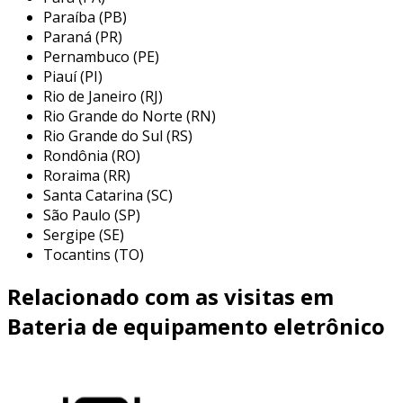
condições, incluem resistência a
Paraíba (PB)
temperaturas extremas.
Paraná (PR)
Pernambuco (PE)
eficácia em carga rápida
: possuem
Piauí (PI)
capacidade de carregamento rápido,
Rio de Janeiro (RJ)
permitindo que os dispositivos estejam
Rio Grande do Norte (RN)
prontos para uso em menos tempo.
Rio Grande do Sul (RS)
Rondônia (RO)
essas características destacam a importância da
Roraima (RR)
bateria cral em aplicações que exigem energia
Santa Catarina (SC)
robusta e confiável.
São Paulo (SP)
Sergipe (SE)
benefícios da bateria cral
Tocantins (TO)
os benefícios da bateria cral são diversos e
Relacionado com as visitas em
impactam diretamente na eficiência das
operações. entre eles, podemos mencionar:
Bateria de equipamento eletrônico
versatilidade de uso
: podem ser
utilizadas em eletrônicos portáteis,
equipamentos médicos e ferramentas