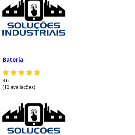
elétricas.
redução de custos
: com sua longa vida
útil, proporcionam economia em relação a
baterias que precisam ser trocadas com
frequência.
sustentabilidade
: muitas versões são
fabricadas com materiais recicláveis,
Bateria
contribuindo para a redução do impacto
ambiental.
menos necessidade de manutenção
:
4.6
sua construção robusta limita a
(10 avaliações)
necessidade de assistência técnica
frequente.
esses benefícios tornam a bateria cral uma
opção atraente para diversos usuários.
aplicações da bateria cral