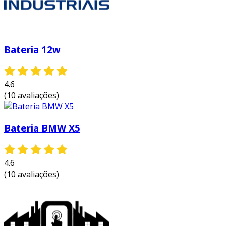
as baterias cral são amplamente utilizadas em
diversas indústrias e contextos. a seguir,
listamos algumas das principais aplicações:
Bateria 12w
eletrônicos de consumo
: utilizadas em
dispositivos como smartphones, tablets e
laptops.
4.6
(10 avaliações)
equipamentos industriais
: em
maquinários e ferramentas elétricas
utilizados em fábricas e canteiros de
Bateria BMW X5
obras.
sistemas de segurança
: alimentam
4.6
câmeras de vigilância e alarmes,
(10 avaliações)
garantindo funcionamento contínuo.
dispositivos médicos
: essenciais para a
operação de equipamentos médicos que
exigem energia constante.