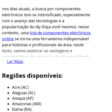
nos dias atuais, a busca por componentes
eletrônicos tem se intensificado, especialmente
com o avanço das tecnologias e a
popularização do diy (faça você mesmo). nesse
contexto, uma
loja de componentes eletrônicos
online
se torna uma ferramenta indispensável
para hobistas e profissionais da área. neste
texto, vamos explorar as vantagens e
características de uma loja virtual especializada
Ler Mais
em componentes eletrônicos.
vantagens de uma loja de
Regiões disponíveis:
componentes eletrônicos online
Acre (AC)
comprar componentes eletrônicos online
Alagoas (AL)
apresenta uma série de benefícios. aqui estão
Amapá (AP)
alguns dos principais:
Amazonas (AM)
Bahia (BA)
variedade de produtos
: uma loja online