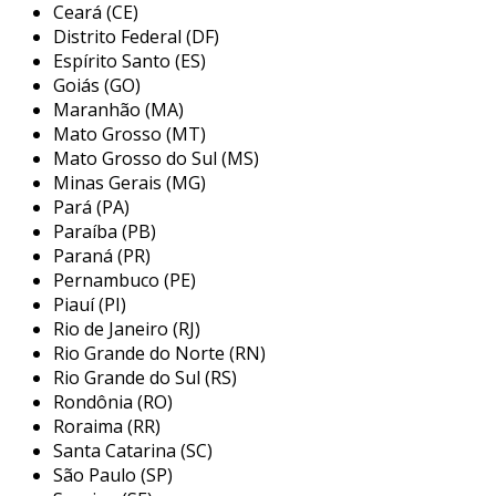
Ceará (CE)
oferece uma ampla gama de
Distrito Federal (DF)
componentes, desde resistores e
Espírito Santo (ES)
capacitores até microcontroladores e
Goiás (GO)
placas de desenvolvimento.
Maranhão (MA)
Mato Grosso (MT)
comodidade
: a compra pode ser realizada
Mato Grosso do Sul (MS)
a qualquer hora do dia, evitando
Minas Gerais (MG)
deslocamentos e filas.
Pará (PA)
informações detalhadas
: as lojas online
Paraíba (PB)
geralmente disponibilizam descrições
Paraná (PR)
detalhadas, especificações técnicas e
Pernambuco (PE)
Piauí (PI)
manuais, facilitando a pesquisa.
Rio de Janeiro (RJ)
comparação de preços
: É fácil comparar
Rio Grande do Norte (RN)
preços e características entre diferentes
Rio Grande do Sul (RS)
produtos e marcas.
Rondônia (RO)
Roraima (RR)
acessibilidade e facilidade de
Santa Catarina (SC)
navegação
São Paulo (SP)