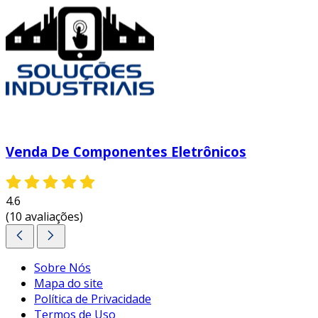
usados podem ser uma alternativa econômica.
aspectos positivos
:
preços baixos
: ideal para orçamentos
reduzidos.
peças raras
: Às vezes, possuem itens
difíceis de encontrar.
5. comunidades e grupos de troca
Venda De Componentes Eletrônicos
existem grupos em redes sociais e fóruns onde
os entusiastas trocam ou vendem
4.6
componentes.
benefícios
:
(10 avaliações)
conexão com outros entusiastas
:
informações e dicas valiosas.
Sobre Nós
preço acessível
: muitas vezes, troca por
Mapa do site
mão de obra ou outros componentes.
Política de Privacidade
considerações ao comprar
Termos de Uso