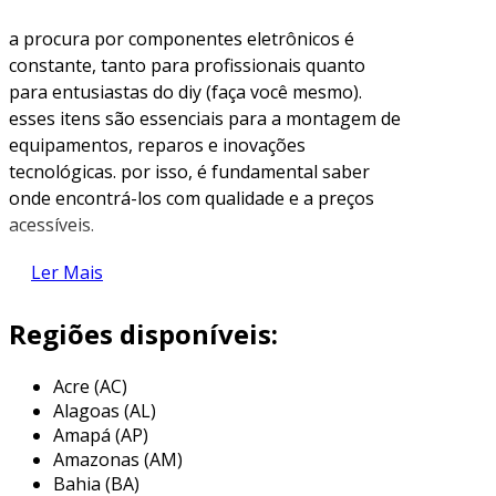
a procura por componentes eletrônicos é
constante, tanto para profissionais quanto
para entusiastas do diy (faça você mesmo).
esses itens são essenciais para a montagem de
equipamentos, reparos e inovações
tecnológicas. por isso, é fundamental saber
onde encontrá-los com qualidade e a preços
acessíveis.
tipos comuns de componentes
Ler Mais
eletrônicos
Regiões disponíveis:
antes de explorar onde comprar, é essencial
entender quais são os componentes
Acre (AC)
eletrônicos mais comuns. os itens mais
Alagoas (AL)
procurados incluem:
Amapá (AP)
Amazonas (AM)
resistores
: controlam a corrente elétrica
Bahia (BA)
em circuitos.