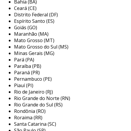
Bahia (BA)
quarto é um aparelho inovador que substitui as
Ceará (CE)
tradicionais cordinhas que os pacientes utilizam
Distrito Federal (DF)
para chamar a equipe de enfermagem. esse
Espírito Santo (ES)
equipamento opera através de um sistema de
Goiás (GO)
Maranhão (MA)
áudio que aciona um sinal de alerta na
Mato Grosso (MT)
enfermaria, permitindo que a equipe saiba
Mato Grosso do Sul (MS)
exatamente qual quarto está solicitando a
Minas Gerais (MG)
presença de enfermeiras. essa solução visa
Pará (PA)
melhorar a comunicação entre pacientes e
Paraíba (PB)
profissionais de saúde, tornando o
Paraná (PR)
atendimento mais eficiente.
Pernambuco (PE)
Piauí (PI)
além de substituir os métodos antigos, a
Rio de Janeiro (RJ)
chamada de enfermagem com identificação de
Rio Grande do Norte (RN)
quarto proporciona uma experiência mais
Rio Grande do Sul (RS)
confortável para os pacientes, que não
Rondônia (RO)
precisam se preocupar em puxar cordas ou
Roraima (RR)
botões. o sistema é projetado para ser intuitivo
Santa Catarina (SC)
e fácil de usar, garantindo que a assistência
São Paulo (SP)