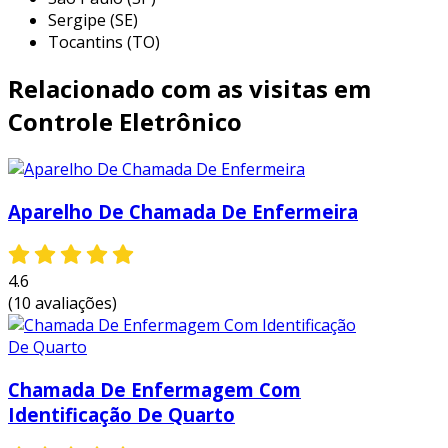
Sergipe (SE)
necessária seja solicitada de maneira rápida e
Tocantins (TO)
eficaz.
Relacionado com as visitas em
com a implementação desse tipo de produto, as
instituições de saúde podem otimizar o fluxo de
Controle Eletrônico
trabalho e melhorar a resposta às
necessidades dos pacientes, resultando em um
atendimento mais ágil e eficaz.
Aparelho De Chamada De Enfermeira
principais aplicações do chamada de
enfermagem com identificação de
quarto
4.6
(10 avaliações)
as aplicações da chamada de enfermagem com
identificação de quarto são diversas e impactam
diretamente na qualidade do atendimento. a
seguir, apresentamos algumas das principais
Chamada De Enfermagem Com
aplicações desse sistema:
Identificação De Quarto
agilizar a comunicação entre pacientes e a