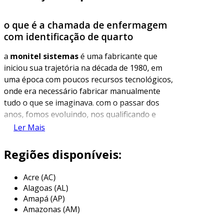
o que é a chamada de enfermagem
com identificação de quarto
a
monitel sistemas
é uma fabricante que
iniciou sua trajetória na década de 1980, em
uma época com poucos recursos tecnológicos,
onde era necessário fabricar manualmente
tudo o que se imaginava. com o passar dos
anos, fomos evoluindo, nos qualificando e
acompanhando os avanços da tecnologia
Ler Mais
eletrônica. hoje, com uma experiência sólida e
conhecimento técnico avançado, temos o
Regiões disponíveis:
privilégio de já ter atendido clientes em todo o
brasil, paraguai e argentina — sempre com o
Acre (AC)
compromisso de entregar qualidade, inovação
Alagoas (AL)
e excelência em cada projeto.
Amapá (AP)
Amazonas (AM)
a chamada de enfermagem com identificação de