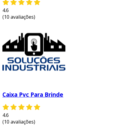
vantagens e benefícios da caixa
4.6
plástica para componentes
(10 avaliações)
eletrônicos
a adoção de caixas plásticas para componentes
eletrônicos traz múltiplos benefícios e
vantagens que impulsionam a eficiência e
segurança no manuseio de peças. entre os
principais benefícios, destacam-se:
as caixas plásticas são resistentes às condições
ambientais e corrosão, oferecendo uma
proteção confiável e duradoura. elas também
Caixa Pvc Para Brinde
são leves, o que facilita o transporte e
manuseio, além de permitirem uma economia
em logística. outro aspecto positivo é a
4.6
possibilidade de customização, facilitando a
(10 avaliações)
criação de soluções específicas que atendem às
necessidades de cada projeto ou produto.