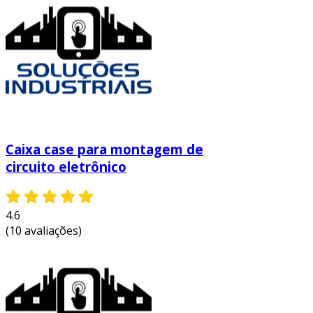
além disso, a facilidade de empilhamento e
organização facilita a gestão do estoque,
contribuindo para um espaço de trabalho mais
organizado e eficiente. as caixas plásticas
também oferecem uma alternativa mais
sustentável, podendo ser recicladas após seu
uso, o que minimiza o impacto ambiental de
resíduos eletrônicos.
Caixa case para montagem de
circuito eletrônico
com essas vantagens, as caixas plásticas para
componentes eletrônicos se tornam um ativo
valioso para qualquer operação industrial.
4.6
entre em contato e solicite um orçamento
(10 avaliações)
personalizado!