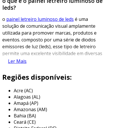
o que é o painel letreiro luminoso de
leds?
o
painel letreiro luminoso de leds
é uma
solução de comunicação visual amplamente
utilizada para promover marcas, produtos e
eventos. composto por uma série de diodos
emissores de luz (leds), esse tipo de letreiro
permite uma excelente visibilidade em diversas
condições de iluminação, tornando-se uma
Ler Mais
escolha popular para lojas, restaurantes e
empresas em geral.
Regiões disponíveis:
além de sua funcionalidade prática, os painéis
Acre (AC)
letreiros de led são conhecidos por sua
Alagoas (AL)
versatilidade estética. eles podem ser
Amapá (AP)
projetados em diferentes formatos, tamanhos
Amazonas (AM)
e cores, adaptando-se às necessidades
Bahia (BA)
específicas de cada negócio. este recurso não
Ceará (CE)
apenas atrai a atenção, mas também pode ser