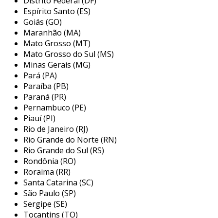
Distrito Federal (DF)
programado para exibir animações e texto
Espírito Santo (ES)
dinâmico, oferecendo uma experiência visual
Goiás (GO)
Maranhão (MA)
envolvente aos espectadores.
Mato Grosso (MT)
principais aplicações do painel
Mato Grosso do Sul (MS)
letreiro luminoso de leds
Minas Gerais (MG)
Pará (PA)
os painéis letreiros luminosos de leds são
Paraíba (PB)
extremamente versáteis e encontram
Paraná (PR)
aplicações em diversas áreas. a seguir,
Pernambuco (PE)
Piauí (PI)
destacamos alguns dos principais setores que
Rio de Janeiro (RJ)
se beneficiam dessa tecnologia:
Rio Grande do Norte (RN)
comércio varejista:
utilizados para
Rio Grande do Sul (RS)
Rondônia (RO)
promover produtos em promoção ou
Roraima (RR)
destacar a marca, aumentando assim a
Santa Catarina (SC)
atratividade da loja.
São Paulo (SP)
eventos:
em feiras, shows e festivais, os
Sergipe (SE)
painéis de led servem para apresentar
Tocantins (TO)