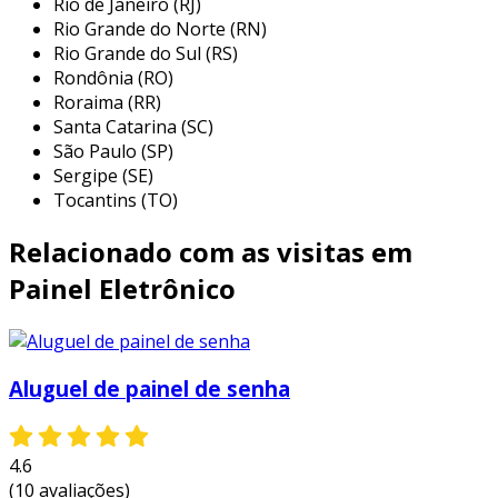
Rio de Janeiro (RJ)
Rio Grande do Norte (RN)
flexibilidade de conteúdo
: É possível
Rio Grande do Sul (RS)
atualizar o conteúdo em tempo real,
Rondônia (RO)
garantindo que informações relevantes
Roraima (RR)
estejam sempre disponíveis.
Santa Catarina (SC)
interatividade
: alguns painéis permitem
São Paulo (SP)
Sergipe (SE)
a interação do público, o que pode
Tocantins (TO)
aumentar o engajamento e a lembrança
da marca.
Relacionado com as visitas em
alcance geográfico
: podem ser
Painel Eletrônico
instalados em locais estratégicos,
atingindo um grande número de pessoas
diariamente.
aplicações práticas
Aluguel de painel de senha
os painéis eletrônicos são utilizados em
diversos setores da economia. aqui estão
4.6
alguns exemplos de aplicações práticas:
(10 avaliações)