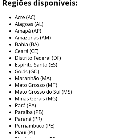
Regiões disponíveis:
um painel eletrônico para propaganda é um
dispositivo digital que exibe anúncios e
Acre (AC)
informações visuais. ele pode ser encontrado
Alagoas (AL)
em formatos variados, como telas led, lcd e até
Amapá (AP)
mesmo projetores. graças à sua versatilidade,
Amazonas (AM)
esses painéis são utilizados em diversos
Bahia (BA)
ambientes, incluindo shoppings, ruas e
Ceará (CE)
eventos.
Distrito Federal (DF)
Espírito Santo (ES)
vantagens dos painéis eletrônicos
Goiás (GO)
Maranhão (MA)
esses dispositivos oferecem uma série de
Mato Grosso (MT)
benefícios que podem aumentar a eficácia da
Mato Grosso do Sul (MS)
comunicação da sua marca. entre as principais
Minas Gerais (MG)
vantagens, destacam-se:
Pará (PA)
Paraíba (PB)
visibilidade aumentada
: dada a sua
Paraná (PR)
natureza iluminada e em movimento, os
Pernambuco (PE)
painéis atraem a atenção de potenciais
Piauí (PI)
clientes.