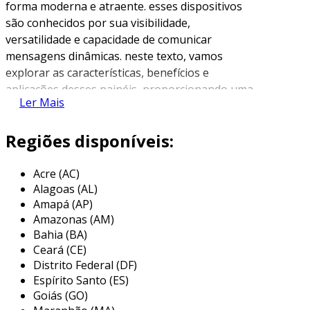
forma moderna e atraente. esses dispositivos
são conhecidos por sua visibilidade,
versatilidade e capacidade de comunicar
mensagens dinâmicas. neste texto, vamos
explorar as características, benefícios e
aplicações desses painéis, proporcionando uma
Ler Mais
visão abrangente sobre sua importância no
marketing contemporâneo.
Regiões disponíveis:
características dos painéis
eletrônicos led
Acre (AC)
Alagoas (AL)
os painéis eletrônicos led se destacam por uma
Amapá (AP)
série de características que os tornam ideais
Amazonas (AM)
para publicidade. primeiramente, eles
Bahia (BA)
apresentam alta luminosidade, garantindo que
Ceará (CE)
suas mensagens sejam visíveis em diferentes
Distrito Federal (DF)
condições de iluminação. além disso, a
Espírito Santo (ES)
resolução das imagens e textos é ajustável,
Goiás (GO)