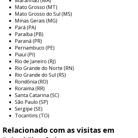
Maranhão (MA)
permitindo uma comunicação clara e
Mato Grosso (MT)
impactante.
Mato Grosso do Sul (MS)
outro ponto importante é a durabilidade. os
Minas Gerais (MG)
Pará (PA)
leds são conhecidos por sua longa vida útil,
Paraíba (PB)
reduzindo a necessidade de substituição
Paraná (PR)
frequente. isso representa uma economia
Pernambuco (PE)
significativa para empresas que realizam
Piauí (PI)
investimentos em publicidade.
Rio de Janeiro (RJ)
Rio Grande do Norte (RN)
por fim, muitos painéis atuais são equipados
Rio Grande do Sul (RS)
com conectividade via wi-fi ou bluetooth. essa
Rondônia (RO)
funcionalidade permite a atualização de
Roraima (RR)
conteúdo em tempo real, otimizando o uso das
Santa Catarina (SC)
mensagens publicitárias.
São Paulo (SP)
Sergipe (SE)
benefícios de utilizar painéis
Tocantins (TO)
eletrônicos led
Relacionado com as visitas em
os painéis eletrônicos led oferecem diversos