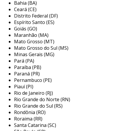
Bahia (BA)
principais vantagens
Ceará (CE)
Distrito Federal (DF)
esses painéis apresentam várias vantagens
Espírito Santo (ES)
que atendem às necessidades específicas do
Goiás (GO)
ambiente industrial. entre os principais
Maranhão (MA)
benefícios, destacam-se:
Mato Grosso (MT)
Mato Grosso do Sul (MS)
segurança aprimorada:
restringe o
Minas Gerais (MG)
acesso a áreas críticas ou informações
Pará (PA)
confidenciais, evitando acessos não
Paraíba (PB)
autorizados.
Paraná (PR)
facilidade de uso:
a interface interativa
Pernambuco (PE)
Piauí (PI)
permite que os usuários insiram
Rio de Janeiro (RJ)
facilmente senhas, tornando o processo
Rio Grande do Norte (RN)
intuitivo.
Rio Grande do Sul (RS)
feedback imediato:
as mensagens
Rondônia (RO)
exibidas informam os usuários sobre o
Roraima (RR)
status de suas tentativas de acesso,
Santa Catarina (SC)
melhorando a experiência do usuário.