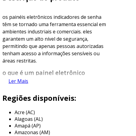
os painéis eletrônicos indicadores de senha
têm se tornado uma ferramenta essencial em
ambientes industriais e comerciais. eles
garantem um alto nível de segurança,
permitindo que apenas pessoas autorizadas
tenham acesso a informações sensíveis ou
áreas restritas.
o que é um painel eletrônico
indicador de senha?
Ler Mais
um
painel eletrônico indicador de senha
é um
Regiões disponíveis:
dispositivo que exibe mensagens e instruções,
geralmente utilizando luzes led ou telas
Acre (AC)
digitais. em muitas configurações, ele é
Alagoas (AL)
utilizado para permitir o acesso a cuidados
Amapá (AP)
especiais ou informações sensíveis.
Amazonas (AM)