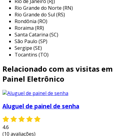
Rio de Janeiro (RJ)
essas características garantem que o painel
Rio Grande do Norte (RN)
eletrônico funcione de maneira eficaz,
Rio Grande do Sul (RS)
beneficiando tanto os clientes quanto a equipe
Rondônia (RO)
de atendimento.
Roraima (RR)
Santa Catarina (SC)
benefícios do uso
São Paulo (SP)
Sergipe (SE)
adotar um painel eletrônico de senha digital
Tocantins (TO)
traz diversos benefícios. entre os principais,
podemos destacar:
Relacionado com as visitas em
redução de filas
: com a organização do
Painel Eletrônico
atendimento, o tempo de espera diminui
significativamente.
melhoria na experiência do cliente
: os
Aluguel de painel de senha
clientes ficam mais satisfeitos ao ter uma
visão clara sobre a sua vez.
aumento da produtividade
: equipes
4.6
podem focar na qualidade do
(10 avaliações)