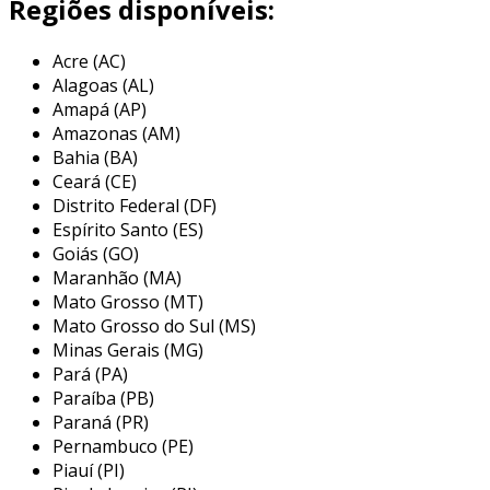
Regiões disponíveis:
os painéis eletrônicos de senha digital têm
várias características que os tornam
Acre (AC)
indispensáveis. entre elas, destacam-se:
Alagoas (AL)
Amapá (AP)
tela led de alta visibilidade
:
Amazonas (AM)
proporciona fácil leitura das senhas,
Bahia (BA)
mesmo em ambientes iluminados.
Ceará (CE)
sistema de atendimento por senhas
:
Distrito Federal (DF)
permite que os clientes retirem senhas
Espírito Santo (ES)
digitais, aumentando a organização da
Goiás (GO)
Maranhão (MA)
fila.
Mato Grosso (MT)
integração com software de gestão
:
Mato Grosso do Sul (MS)
pode ser facilmente integrado a sistemas
Minas Gerais (MG)
existentes, otimizando a operação.
Pará (PA)
Paraíba (PB)
funcionalidade multilíngue
: possibilita
Paraná (PR)
atendimento em diferentes idiomas,
Pernambuco (PE)
atendendo a uma clientela diversificada.
Piauí (PI)